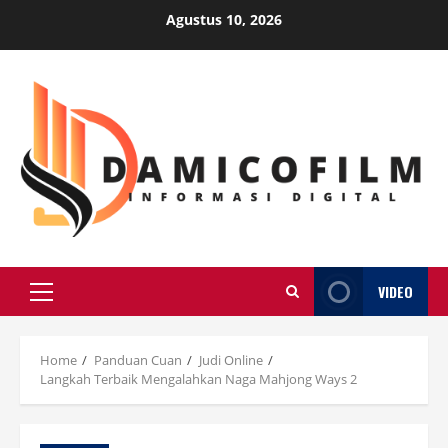
Skip
Agustus 10, 2026
to
content
VIDEO
Primary
Menu
Home
Panduan Cuan
Judi Online
Langkah Terbaik Mengalahkan Naga Mahjong Ways 2