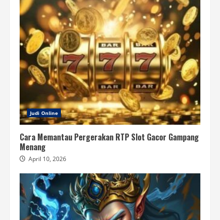
Judi Online
Cara Memantau Pergerakan RTP Slot Gacor Gampang
Menang
April 10, 2026