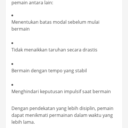
pemain antara lain:
Menentukan batas modal sebelum mulai
bermain
Tidak menaikkan taruhan secara drastis
Bermain dengan tempo yang stabil
Menghindari keputusan impulsif saat bermain
Dengan pendekatan yang lebih disiplin, pemain
dapat menikmati permainan dalam waktu yang
lebih lama.