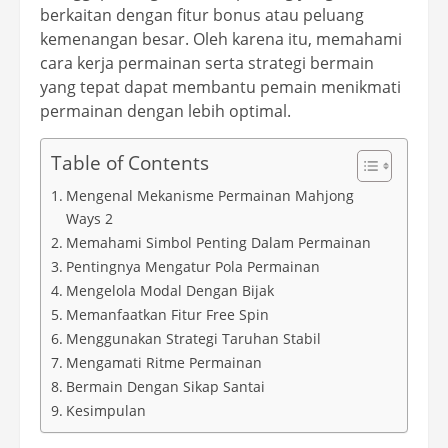
berkaitan dengan fitur bonus atau peluang
kemenangan besar. Oleh karena itu, memahami
cara kerja permainan serta strategi bermain
yang tepat dapat membantu pemain menikmati
permainan dengan lebih optimal.
Table of Contents
Mengenal Mekanisme Permainan Mahjong
Ways 2
Memahami Simbol Penting Dalam Permainan
Pentingnya Mengatur Pola Permainan
Mengelola Modal Dengan Bijak
Memanfaatkan Fitur Free Spin
Menggunakan Strategi Taruhan Stabil
Mengamati Ritme Permainan
Bermain Dengan Sikap Santai
Kesimpulan