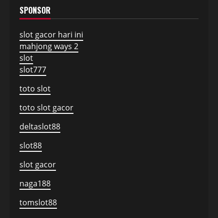
SPONSOR
slot gacor hari ini
mahjong ways 2
slot
slot777
toto slot
toto slot gacor
deltaslot88
slot88
slot gacor
naga188
tomslot88