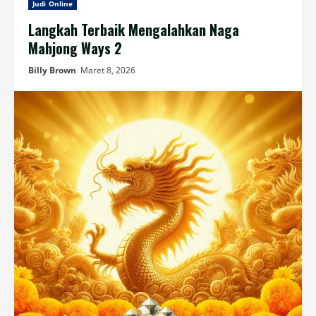
Judi Online
Langkah Terbaik Mengalahkan Naga
Mahjong Ways 2
Billy Brown
Maret 8, 2026