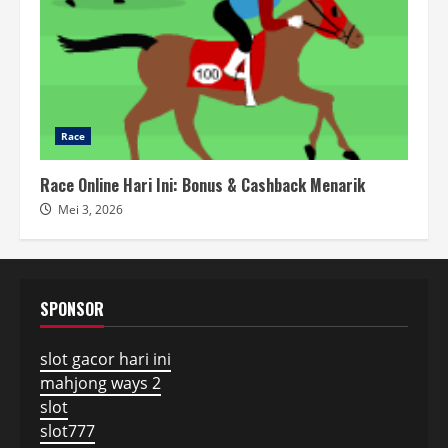
Race
Race Online Hari Ini: Bonus & Cashback Menarik
Mei 3, 2026
SPONSOR
slot gacor hari ini
mahjong ways 2
slot
slot777