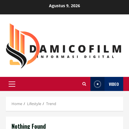
Skip
Agustus 9, 2026
to
content
VIDEO
Primary
Menu
Home
Lifestyle
Trend
Nothing Found