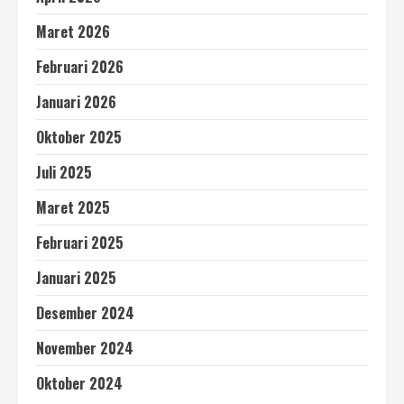
Maret 2026
Februari 2026
Januari 2026
Oktober 2025
Juli 2025
Maret 2025
Februari 2025
Januari 2025
Desember 2024
November 2024
Oktober 2024