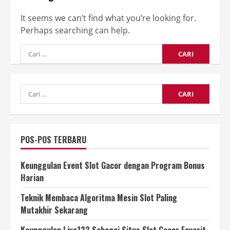
It seems we can’t find what you’re looking for.
Perhaps searching can help.
Cari
untuk:
Cari
untuk:
POS-POS TERBARU
Keunggulan Event Slot Gacor dengan Program Bonus
Harian
Teknik Membaca Algoritma Mesin Slot Paling
Mutakhir Sekarang