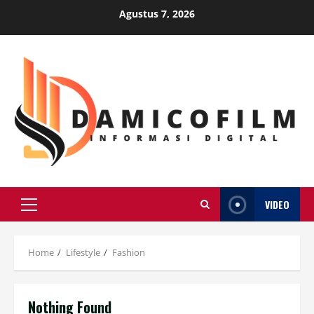
Skip
Agustus 7, 2026
to
content
VIDEO
Primary
Menu
Home
Lifestyle
Fashion
Nothing Found