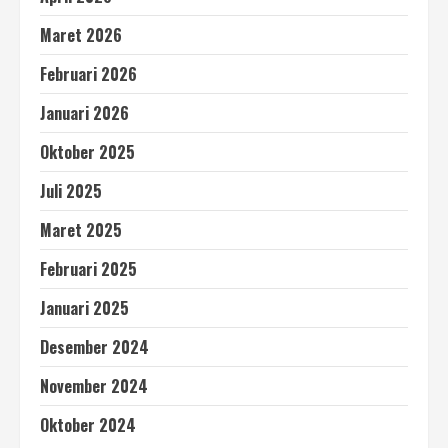
Maret 2026
Februari 2026
Januari 2026
Oktober 2025
Juli 2025
Maret 2025
Februari 2025
Januari 2025
Desember 2024
November 2024
Oktober 2024