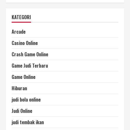
KATEGORI
Arcade
Casino Online
Crash Game Online
Game Judi Terbaru
Game Online
Hiburan
judi bola online
Judi Online
judi tembak ikan