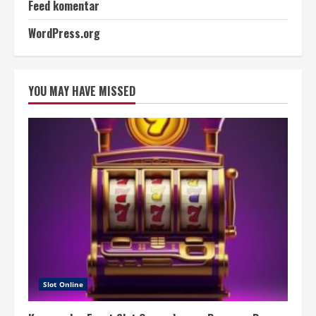
Feed komentar
WordPress.org
YOU MAY HAVE MISSED
Slot Online