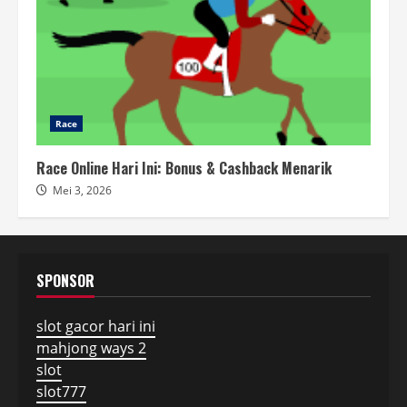
Race
Race Online Hari Ini: Bonus & Cashback Menarik
Mei 3, 2026
SPONSOR
slot gacor hari ini
mahjong ways 2
slot
slot777