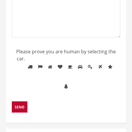
Please prove you are human by selecting the
car
.