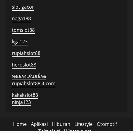
slot gacor
naga188
tomslot88
liga123
rupiahslot88
heroslot88
ทดลองเล่นสล็อต
rupiahslot88.it.com
kakakslot88
ninja123
Home
Aplikasi
Hiburan
Lifestyle
Otomotif
Teknologi
Wisata Alam