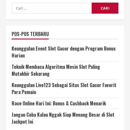
Cari
untuk:
POS-POS TERBARU
Keunggulan Event Slot Gacor dengan Program Bonus
Harian
Teknik Membaca Algoritma Mesin Slot Paling
Mutakhir Sekarang
Keunggulan Live123 Sebagai Situs Slot Gacor Favorit
Para Pemain
Race Online Hari Ini: Bonus & Cashback Menarik
Jangan Coba Kalau Nggak Siap Menang Besar di Slot
Jackpot Ini