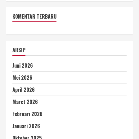
KOMENTAR TERBARU
ARSIP
Juni 2026
Mei 2026
April 2026
Maret 2026
Februari 2026
Januari 2026
Oktober 2025