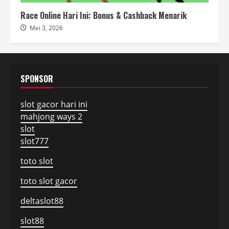
Race Online Hari Ini: Bonus & Cashback Menarik
Mei 3, 2026
SPONSOR
slot gacor hari ini
mahjong ways 2
slot
slot777
toto slot
toto slot gacor
deltaslot88
slot88